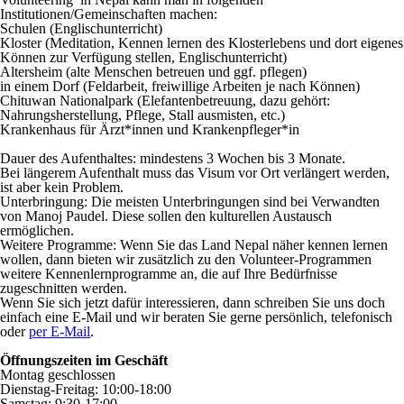
Institutionen/Gemeinschaften machen:
Schulen (Englischunterricht)
Kloster (Meditation, Kennen lernen des Klosterlebens und dort eigenes
Können zur Verfügung stellen, Englischunterricht)
Altersheim (alte Menschen betreuen und ggf. pflegen)
in einem Dorf (Feldarbeit, freiwillige Arbeiten je nach Können)
Chituwan Nationalpark (Elefantenbetreuung, dazu gehört:
Nahrungsherstellung, Pflege, Stall ausmisten, etc.)
Krankenhaus für Ärzt*innen und Krankenpfleger*in
Dauer des Aufenthaltes:
mindestens 3 Wochen bis 3 Monate.
Bei längerem Aufenthalt muss das Visum vor Ort verlängert werden,
ist aber kein Problem.
Unterbringung:
Die meisten Unterbringungen sind bei Verwandten
von Manoj Paudel. Diese sollen den kulturellen Austausch
ermöglichen.
Weitere Programme:
Wenn Sie das Land Nepal näher kennen lernen
wollen, dann bieten wir zusätzlich zu den Volunteer-Programmen
weitere Kennenlernprogramme an, die auf Ihre Bedürfnisse
zugeschnitten werden.
Wenn Sie sich jetzt dafür interessieren, dann schreiben Sie uns doch
einfach eine E-Mail und wir beraten Sie gerne persönlich, telefonisch
oder
per E-Mail
.
Öffnungszeiten im Geschäft
Montag geschlossen
Dienstag-Freitag: 10:00-18:00
Samstag: 9:30-17:00