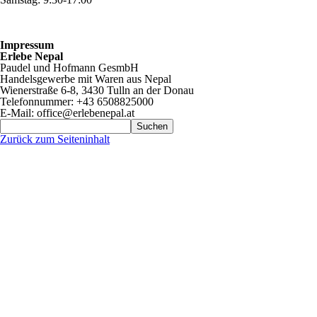
Impressum
Erlebe Nepal
Paudel und Hofmann GesmbH
Handelsgewerbe mit Waren aus Nepal
Wienerstraße 6-8, 3430 Tulln an der Donau
Telefonnummer: +43 6508825000
E-Ma
il: of
fice@erlebe
nepal.at
Suchen
Zurück zum Seiteninhalt