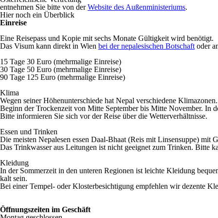
entnehmen Sie bitte von der
Website des Außenministeriums
.
Hier noch ein Überblick
Einreise
Eine Reisepass und Kopie mit sechs Monate Gültigkeit wird benötigt.
Das Visum kann direkt in Wien
bei der nepalesischen Botschaft
oder am
15 Tage 30 Euro (mehrmalige Einreise)
30 Tage 50 Euro
(mehrmalige Einreise)
90 Tage 125 Euro
(mehrmalige Einreise)
Klima
Wegen seiner Höhenunterschiede hat Nepal verschiedene Klimazonen. 
Beginn der Trockenzeit von Mitte September bis Mitte November. In 
Bitte informieren Sie sich vor der Reise über die Wetterverhältnisse.
Essen und Trinken
Die meisten Nepalesen essen Daal-Bhaat (Reis mit Linsensuppe) mit 
Das Trinkwasser aus Leitungen ist nicht geeignet zum Trinken. Bitte k
Kleidung
In der Sommerzeit in den unteren Regionen ist leichte Kleidung beq
kalt sein.
Bei einer Tempel- oder Klosterbesichtigung empfehlen wir dezente Kl
Öffnungszeiten im Geschäft
Montag geschlossen