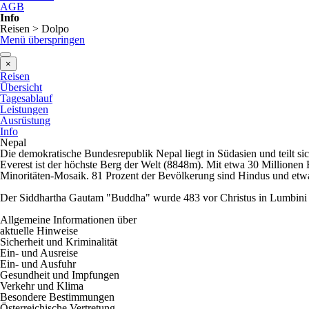
AGB
Info
Reisen > Dolpo
Menü überspringen
×
Reisen
Übersicht
Tagesablauf
Leistungen
Ausrüstung
Info
Nepal
Die demokratische Bundesrepublik Nepal liegt in Südasien und teilt s
Everest ist der höchste Berg der Welt (
8848m)
. Mit etwa 30 Millionen
Minoritäten-Mosaik. 81 Prozent der Bevölkerung sind Hindus und etwa
Der Siddhartha Gautam "Buddha" wurde 483
vor
Christus in Lumbini
Allgemeine Informationen über
aktuelle Hinweise
Sicherheit und Kriminalität
Ein- und Ausreise
Ein- und Ausfuhr
Gesundheit und Impfungen
Verkehr und Klima
Besondere Bestimmungen
Österreichische Vertretung